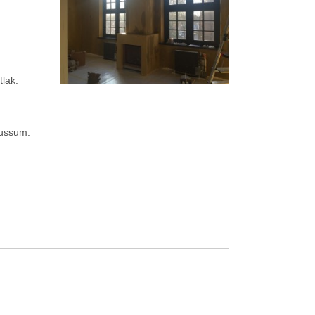
tlak.
Bussum.