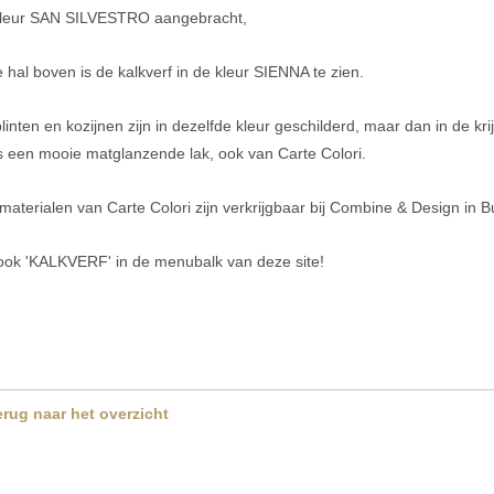
kleur SAN SILVESTRO aangebracht,
e hal boven is de kalkverf in de kleur SIENNA te zien.
linten en kozijnen zijn in dezelfde kleur geschilderd, maar dan in de krij
is een mooie matglanzende lak, ook van Carte Colori.
 materialen van Carte Colori zijn verkrijgbaar bij Combine & Design in 
ook 'KALKVERF' in de menubalk van deze site!
erug naar het overzicht